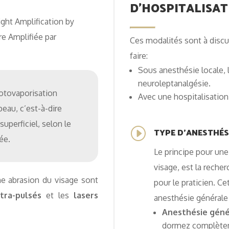
D’HOSPITALISAT
ight Amplification by
e Amplifiée par
Ces modalités sont à discut
faire:
Sous anesthésie locale, 
neuroleptanalgésie.
hotovaporisation
Avec une hospitalisation
peau, c’est-à-dire
superficiel, selon le
TYPE D'ANESTHÉS
I
ée.
Le principe pour une
visage, est la recher
une abrasion du visage sont
pour le praticien. Cet
tra-pulsés
et les
lasers
anesthésie générale 
Anesthésie géné
dormez complète