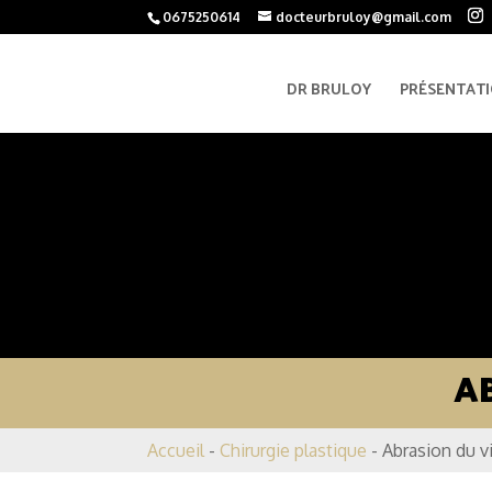
0675250614
docteurbruloy@gmail.com
DR BRULOY
PRÉSENTAT
A
Accueil
-
Chirurgie plastique
-
Abrasion du vi