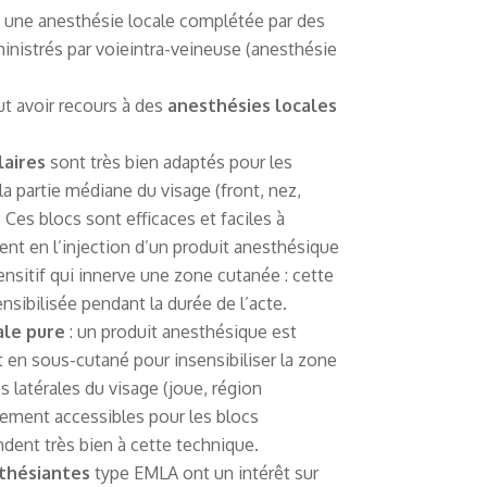
 une anesthésie locale complétée par des
ministrés par voieintra-veineuse (anesthésie
t avoir recours à des
anesthésies locales
laires
sont très bien adaptés pour les
la partie médiane du visage (front, nez,
 Ces blocs sont efficaces et faciles à
tent en l’injection d’un produit anesthésique
ensitif qui innerve une zone cutanée : cette
ensibilisée pendant la durée de l’acte.
ale pure
: un produit anesthésique est
 en sous-cutané pour insensibiliser la zone
ies latérales du visage (joue, région
ilement accessibles pour les blocs
ndent très bien à cette technique.
thésiantes
type EMLA ont un intérêt sur