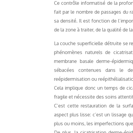
Ce contrôle informatisé de la profon
fait par le nombre de passages du ra
sa densité. Il est fonction de l’impo
de la zone à traiter, de la qualité de 
La couche superficielle détruite se r
phénomènes naturels de cicatrisat
membrane basale derme-épidermiq
sébacées contenues dans le de
reépidermisation ou reépithélialisati
Cela implique donc un temps de cica
fragile et nécessite des soins attenti
C’est cette restauration de la sur
aspect plus lisse: c’est un lissage 
plus ou moins, les imperfections que l
De plus, la cicatrisation derme-ép