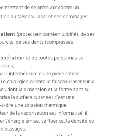
permettent de se prémunir contre un
ation du faisceau laser et ses dommages
patient
(protecteur cornéen lubrifié), de ses
sourcils, de ses dents (compresses
l’opérateur
et de toutes personnes se
nettes).
 par l’intermédiaire d’une pièce à main
Le chirurgien oriente le faisceau laser sur la
laser, dont la dimension et la forme sont au
orise la surface cutanée : c’est une
-à-dire une abrasion thermique.
eur de la vaporisation est informatisé: il
ier l’énergie émise, sa fluence, la densité du
de passages.