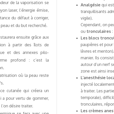
deur de la vaporisation se
Analgésie
qui est
yon laser, l’énergie émise,
tranquillisants ad
rtance du défaut à corriger,
vigile).
Cependant, on peu
la peau et du but recherché.
ou
tronculaires
:
estaurera ensuite grâce aux
Les blocs troncu
paupières et pour 
ion à partir des îlots de
lèvres et menton).
ue et des annexes pilo-
manier. Ils consis
rme profond : c’est la
autour d’un nerf s
on.
zone est ainsi ins
trisation où la peau reste
L’anesthésie loc
fs.
injecté localement
face cutanée qui créera un
à traiter. Les part
temporale), diffic
qui a pour vertu de gommer,
tronculaires, répo
’on désire traiter.
Les crèmes anes
idermique se fera avec une