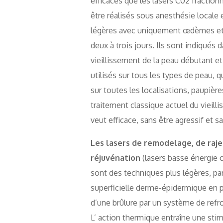
efficaces que les lasers C02 fraction
être réalisés sous anesthésie locale e
légères avec uniquement œdèmes et
deux à trois jours. Ils sont indiqués 
vieillissement de la peau débutant e
utilisés sur tous les types de peau, q
sur toutes les localisations, paupière
traitement classique actuel du vieill
veut efficace, sans être agressif et s
Les lasers de remodelage, de raj
réjuvénation
(lasers basse énergie 
sont des techniques plus légères, pa
superficielle derme-épidermique en 
d’une brûlure par un système de refr
L’ action thermique entraîne une stim