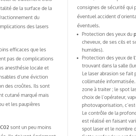
consignes de sécurité qui 
alité de la surface de la
éventuel accident d’orient
 fractionnement du
éventuels.
omplications des lasers
Protection des yeux du
cheveux, de ses cils et 
ins efficaces que les
humides).
Protection des yeux de
ent pas de complications
trouvant dans la salle (lu
us anesthésie locale et
Le laser abrasion se fait
sables d’une éviction
collimatée informatisée. 
on des croûtes. Ils sont
zone à traiter ; le spot 
ent cutané marqué mais
choix de l’opérateur, vap
ou et les paupières
photovaporisation, c’est
Le contrôle de la profond
est réalisé en faisant var
 C02
sont un peu moins
spot laser et le nombre 