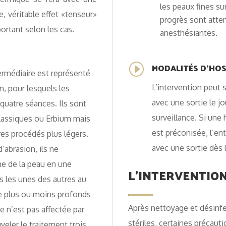
les peaux fines sur
e, véritable effet «tenseur»
progrès sont atte
ortant selon les cas.
anesthésiantes.
MODALITÉS D'HOS
I
ermédiaire est représenté
L’intervention peut 
n, pour lesquels les
avec une sortie le 
 quatre séances. Ils sont
surveillance. Si une
classiques ou Erbium mais
est préconisée, l’en
res procédés plus légers.
avec une sortie dès 
’abrasion, ils ne
rme de la peau en une
L’INTERVENTIO
s les unes des autres au
e plus ou moins profonds
Après nettoyage et désinfe
e n’est pas affectée par
stériles, certaines précaut
veler le traitement trois