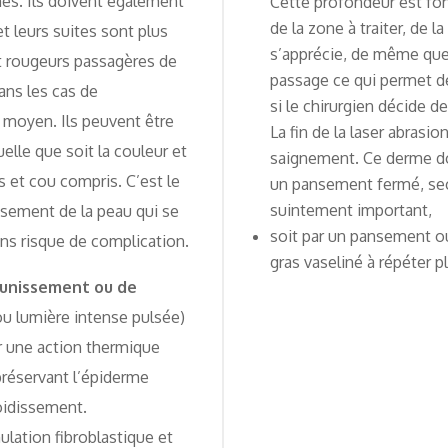
nés. Ils doivent également
Cette profondeur est fon
de la zone à traiter, de l
t leurs suites sont plus
s’apprécie, de même que
 rougeurs passagères de
passage ce qui permet d
dans les cas de
si le chirurgien décide 
t moyen. Ils peuvent être
La fin de la laser abrasi
uelle que soit la couleur et
saignement. Ce derme doi
s et cou compris. C’est le
un pansement fermé, sec o
suintement important,
issement de la peau qui se
soit par un pansement ou
ans risque de complication.
gras vaseliné à répéter 
eunissement ou de
ou lumière intense pulsée)
r une action thermique
préservant l’épiderme
oidissement.
ulation fibroblastique et