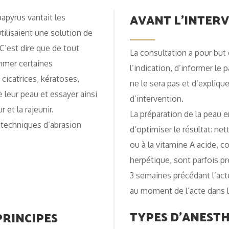
AVANT L’INTER
papyrus vantait les
utilisaient une solution de
 C’est dire que de tout
La consultation a pour but 
mmer certaines
l’indication, d’informer le 
 cicatrices, kératoses,
ne le sera pas et d’expliquer
e leur peau et essayer ainsi
d’intervention.
 et la rajeunir.
La préparation de la peau 
 techniques d’abrasion
d’optimiser le résultat: ne
ou à la vitamine A acide, c
herpétique, sont parfois pr
3 semaines précédant l’acte
au moment de l’acte dans l
TYPES D’ANESTH
 PRINCIPES