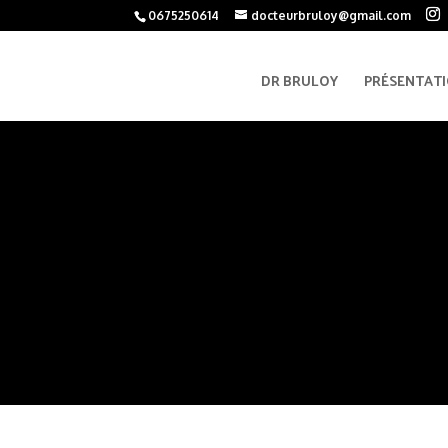
0675250614
docteurbruloy@gmail.com
DR BRULOY
PRÉSENTAT