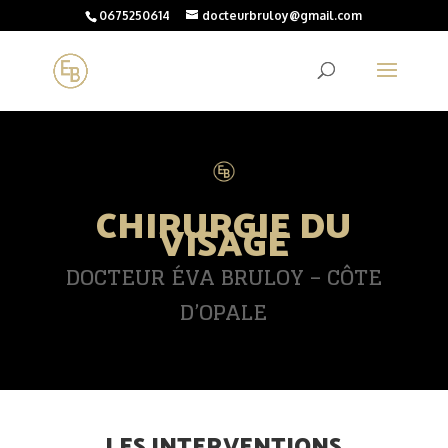
0675250614
docteurbruloy@gmail.com
CHIRURGIE DU
VISAGE
DOCTEUR ÉVA BRULOY – CÔTE
D’OPALE
LES INTERVENTIONS